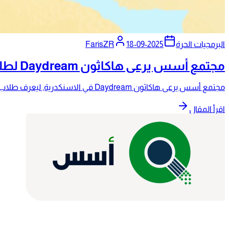
البرمجيات الحرة
2025-09-18
FarisZR
مجتمع أسس يرعى هاكاثون Daydream لطلاب المدارس بالإسكندرية
مجتمع أسس يرعى هاكاثون Daydream في الاسنكدرية, ليعرف طلاب المدارس على البرمجيات المفتوحة و الحرة عبر برمجة الالعاب مع محرك Godot.
اقرأ المقال